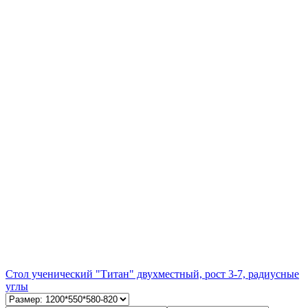
Стол ученический "Титан" двухместный, рост 3-7, радиусные
углы