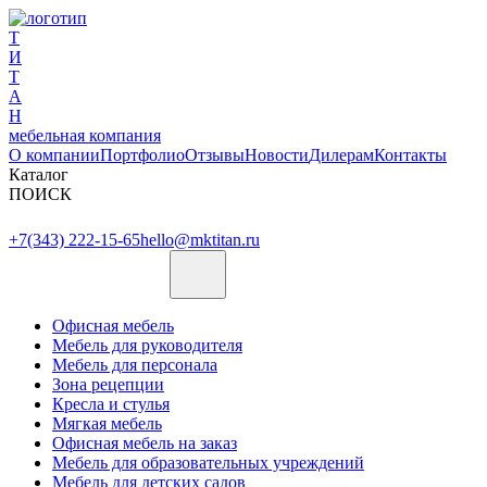
Т
И
Т
А
Н
мебельная компания
О компании
Портфолио
Отзывы
Новости
Дилерам
Контакты
Каталог
ПОИСК
+7(343) 222-15-65
hello@mktitan.ru
Офисная мебель
Мебель для руководителя
Мебель для персонала
Зона рецепции
Кресла и стулья
Мягкая мебель
Офисная мебель на заказ
Мебель для образовательных учреждений
Мебель для детских садов