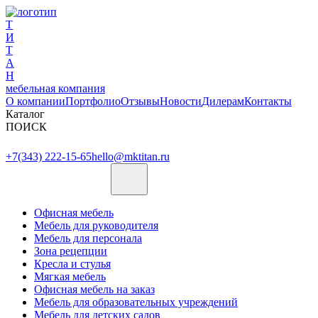
Т
И
Т
А
Н
мебельная компания
О компании
Портфолио
Отзывы
Новости
Дилерам
Контакты
Каталог
ПОИСК
+7(343) 222-15-65
hello@mktitan.ru
Офисная мебель
Мебель для руководителя
Мебель для персонала
Зона рецепции
Кресла и стулья
Мягкая мебель
Офисная мебель на заказ
Мебель для образовательных учреждений
Мебель для детских садов