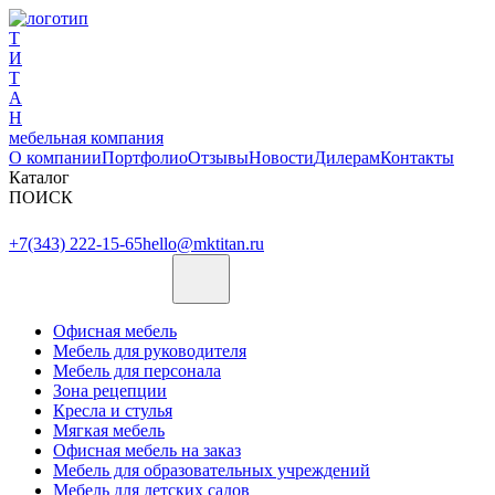
Т
И
Т
А
Н
мебельная компания
О компании
Портфолио
Отзывы
Новости
Дилерам
Контакты
Каталог
ПОИСК
+7(343) 222-15-65
hello@mktitan.ru
Офисная мебель
Мебель для руководителя
Мебель для персонала
Зона рецепции
Кресла и стулья
Мягкая мебель
Офисная мебель на заказ
Мебель для образовательных учреждений
Мебель для детских садов