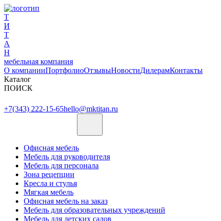
Т
И
Т
А
Н
мебельная компания
О компании
Портфолио
Отзывы
Новости
Дилерам
Контакты
Каталог
ПОИСК
+7(343) 222-15-65
hello@mktitan.ru
Офисная мебель
Мебель для руководителя
Мебель для персонала
Зона рецепции
Кресла и стулья
Мягкая мебель
Офисная мебель на заказ
Мебель для образовательных учреждений
Мебель для детских садов