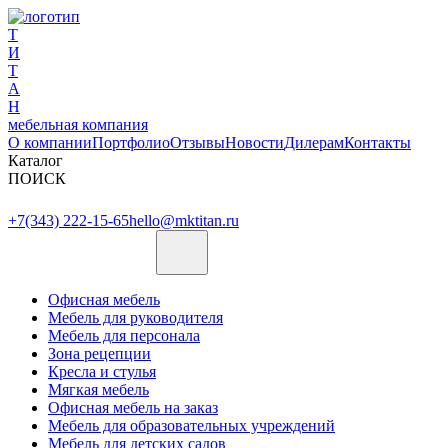
Т
И
Т
А
Н
мебельная компания
О компании
Портфолио
Отзывы
Новости
Дилерам
Контакты
Каталог
ПОИСК
+7(343) 222-15-65
hello@mktitan.ru
Офисная мебель
Мебель для руководителя
Мебель для персонала
Зона рецепции
Кресла и стулья
Мягкая мебель
Офисная мебель на заказ
Мебель для образовательных учреждений
Мебель для детских садов