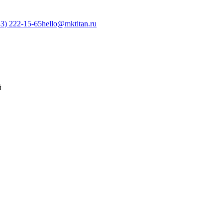
3) 222-15-65
hello@mktitan.ru
й