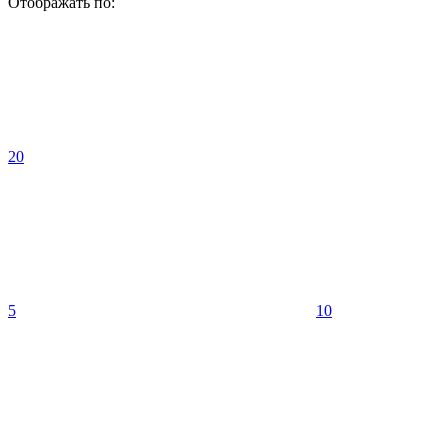
Отображать по:
20
5
10