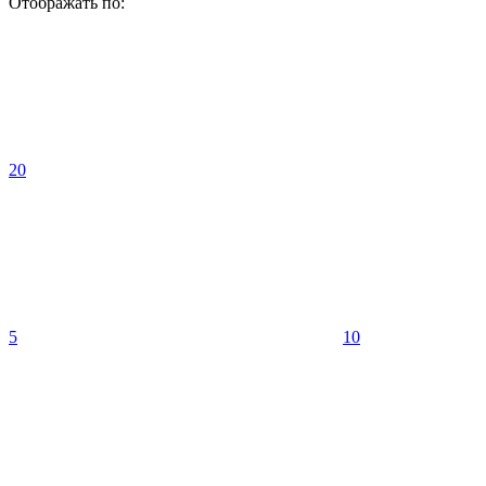
Отображать по:
20
5
10