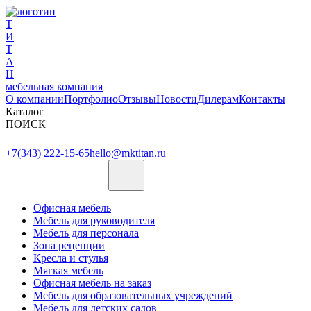
Т
И
Т
А
Н
мебельная компания
О компании
Портфолио
Отзывы
Новости
Дилерам
Контакты
Каталог
ПОИСК
+7(343) 222-15-65
hello@mktitan.ru
Офисная мебель
Мебель для руководителя
Мебель для персонала
Зона рецепции
Кресла и стулья
Мягкая мебель
Офисная мебель на заказ
Мебель для образовательных учреждений
Мебель для детских садов