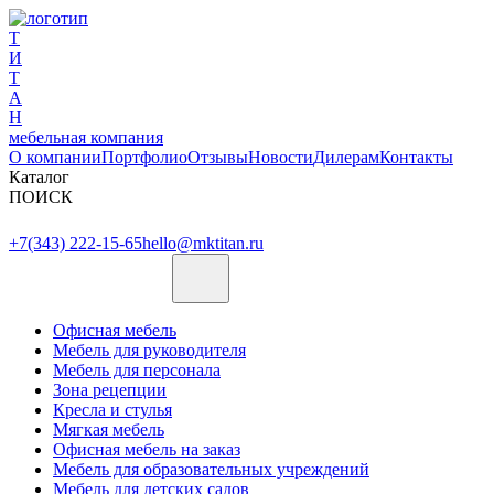
Т
И
Т
А
Н
мебельная компания
О компании
Портфолио
Отзывы
Новости
Дилерам
Контакты
Каталог
ПОИСК
+7(343) 222-15-65
hello@mktitan.ru
Офисная мебель
Мебель для руководителя
Мебель для персонала
Зона рецепции
Кресла и стулья
Мягкая мебель
Офисная мебель на заказ
Мебель для образовательных учреждений
Мебель для детских садов