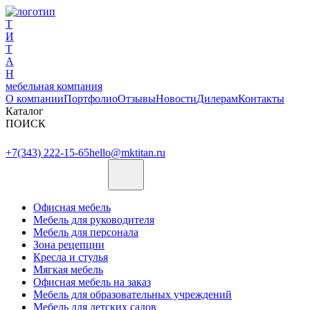
Т
И
Т
А
Н
мебельная компания
О компании
Портфолио
Отзывы
Новости
Дилерам
Контакты
Каталог
ПОИСК
+7(343) 222-15-65
hello@mktitan.ru
Офисная мебель
Мебель для руководителя
Мебель для персонала
Зона рецепции
Кресла и стулья
Мягкая мебель
Офисная мебель на заказ
Мебель для образовательных учреждений
Мебель для детских садов