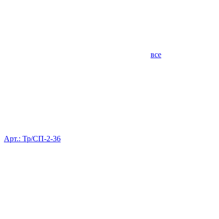
все
Арт.: Тр/СП-2-36