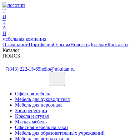
Т
И
Т
А
Н
мебельная компания
О компании
Портфолио
Отзывы
Новости
Дилерам
Контакты
Каталог
ПОИСК
+7(343) 222-15-65
hello@mktitan.ru
Офисная мебель
Мебель для руководителя
Мебель для персонала
Зона рецепции
Кресла и стулья
Мягкая мебель
Офисная мебель на заказ
Мебель для образовательных учреждений
Мебель для детских садов