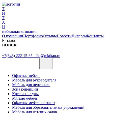
Т
И
Т
А
Н
мебельная компания
О компании
Портфолио
Отзывы
Новости
Дилерам
Контакты
Каталог
ПОИСК
+7(343) 222-15-65
hello@mktitan.ru
Офисная мебель
Мебель для руководителя
Мебель для персонала
Зона рецепции
Кресла и стулья
Мягкая мебель
Офисная мебель на заказ
Мебель для образовательных учреждений
Мебель для детских садов