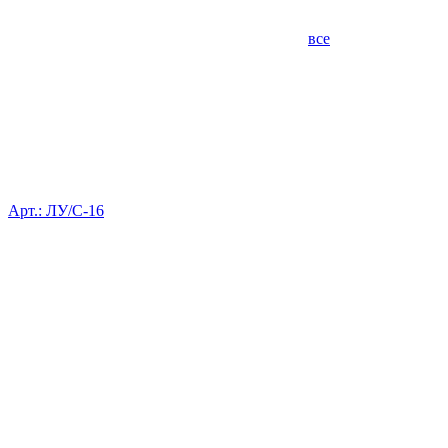
все
Арт.: ЛУ/С-16