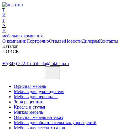
Т
И
Т
А
Н
мебельная компания
О компании
Портфолио
Отзывы
Новости
Дилерам
Контакты
Каталог
ПОИСК
+7(343) 222-15-65
hello@mktitan.ru
Офисная мебель
Мебель для руководителя
Мебель для персонала
Зона рецепции
Кресла и стулья
Мягкая мебель
Офисная мебель на заказ
Мебель для образовательных учреждений
Мебель для детских садов