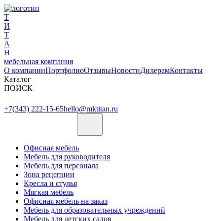
Т
И
Т
А
Н
мебельная компания
О компании
Портфолио
Отзывы
Новости
Дилерам
Контакты
Каталог
ПОИСК
+7(343) 222-15-65
hello@mktitan.ru
Офисная мебель
Мебель для руководителя
Мебель для персонала
Зона рецепции
Кресла и стулья
Мягкая мебель
Офисная мебель на заказ
Мебель для образовательных учреждений
Мебель для детских садов