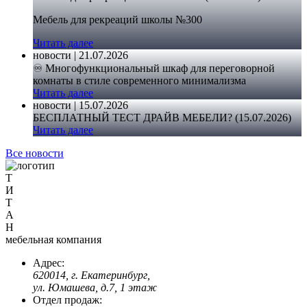
Мебель для рекреаций школы №300
Читать далее
новости | 21.07.2026
♾️ Многофункциональный шкаф для переговорной
комнаты в стиле современного минимализма
Читать далее
новости | 15.07.2026
БЕСПЛАТНЫЙ ТЕСТ ДРАЙВ МЕБЕЛИ? (15.07.2026)
Читать далее
Все новости
Т
И
Т
А
Н
мебельная компания
Адрес:
620014, г. Екатеринбург,
ул. Юмашева, д.7, 1 этаж
Отдел продаж: