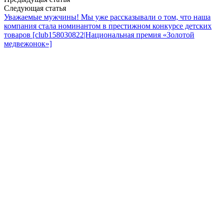
Следующая статья
Уважаемые мужчины!
Мы уже рассказывали о том, что наша
компания стала номинантом в престижном конкурсе детских
товаров [club158030822|Национальная премия «Золотой
медвежонок»]