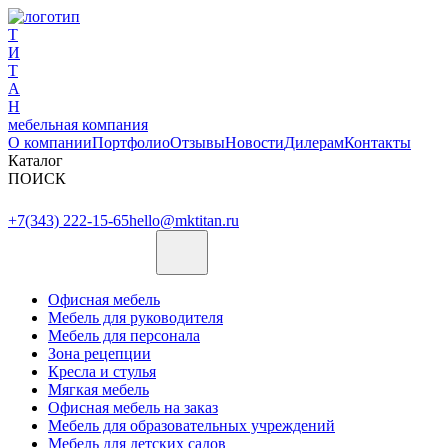
Т
И
Т
А
Н
мебельная компания
О компании
Портфолио
Отзывы
Новости
Дилерам
Контакты
Каталог
ПОИСК
+7(343) 222-15-65
hello@mktitan.ru
Офисная мебель
Мебель для руководителя
Мебель для персонала
Зона рецепции
Кресла и стулья
Мягкая мебель
Офисная мебель на заказ
Мебель для образовательных учреждений
Мебель для детских садов