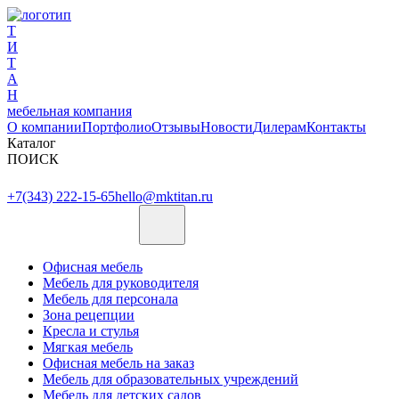
Т
И
Т
А
Н
мебельная компания
О компании
Портфолио
Отзывы
Новости
Дилерам
Контакты
Каталог
ПОИСК
+7(343) 222-15-65
hello@mktitan.ru
Офисная мебель
Мебель для руководителя
Мебель для персонала
Зона рецепции
Кресла и стулья
Мягкая мебель
Офисная мебель на заказ
Мебель для образовательных учреждений
Мебель для детских садов