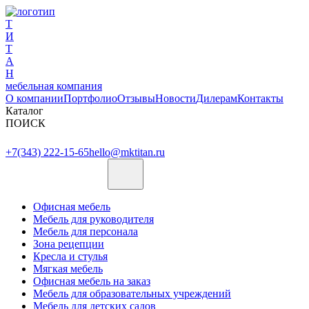
Т
И
Т
А
Н
мебельная компания
О компании
Портфолио
Отзывы
Новости
Дилерам
Контакты
Каталог
ПОИСК
+7(343) 222-15-65
hello@mktitan.ru
Офисная мебель
Мебель для руководителя
Мебель для персонала
Зона рецепции
Кресла и стулья
Мягкая мебель
Офисная мебель на заказ
Мебель для образовательных учреждений
Мебель для детских садов