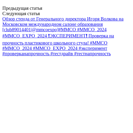
Предыдущая статья
Следующая статья
Обзор стенда от Генерального директора Игоря Волкова на
Московском международном салоне образования
[club89014401|@mmcoexpo]#ММСО #ММСО_2024
#ММСО_EXPO_2024
❗️ЭКСПЕРИМЕНТ❗️ Проверка на
прочность пластикового школьного стула! #ММСО
#ММСО_2024 #ММСО_EXPO_2024 #эксперимент
#проверканапрочность #тестдрайв #тестнапрочность