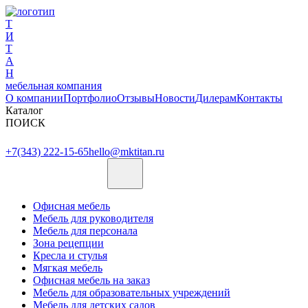
Т
И
Т
А
Н
мебельная компания
О компании
Портфолио
Отзывы
Новости
Дилерам
Контакты
Каталог
ПОИСК
+7(343) 222-15-65
hello@mktitan.ru
Офисная мебель
Мебель для руководителя
Мебель для персонала
Зона рецепции
Кресла и стулья
Мягкая мебель
Офисная мебель на заказ
Мебель для образовательных учреждений
Мебель для детских садов