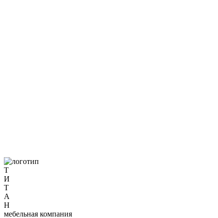
Т
И
Т
А
Н
мебельная компания