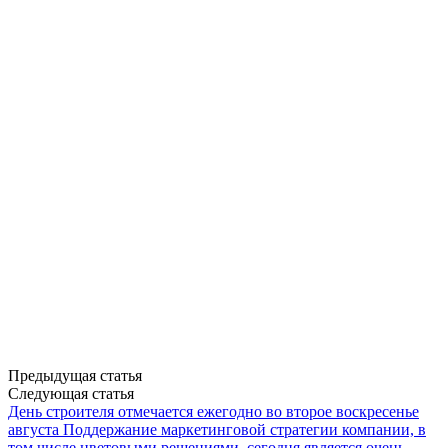
Предыдущая статья
Следующая статья
День строителя отмечается ежегодно во второе воскресенье
августа
Поддержание маркетинговой стратегии компании, в
том числе цветовыми решениями, сегодня является очень