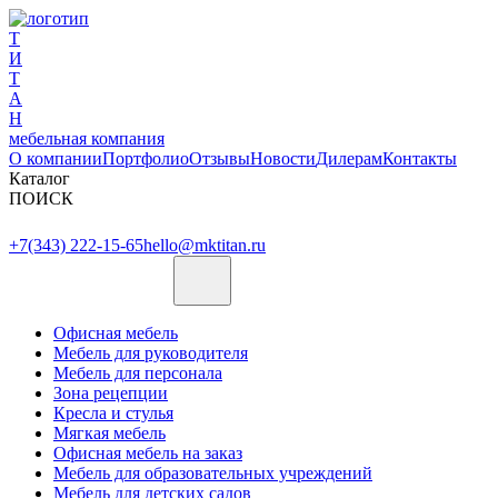
Т
И
Т
А
Н
мебельная компания
О компании
Портфолио
Отзывы
Новости
Дилерам
Контакты
Каталог
ПОИСК
+7(343) 222-15-65
hello@mktitan.ru
Офисная мебель
Мебель для руководителя
Мебель для персонала
Зона рецепции
Кресла и стулья
Мягкая мебель
Офисная мебель на заказ
Мебель для образовательных учреждений
Мебель для детских садов