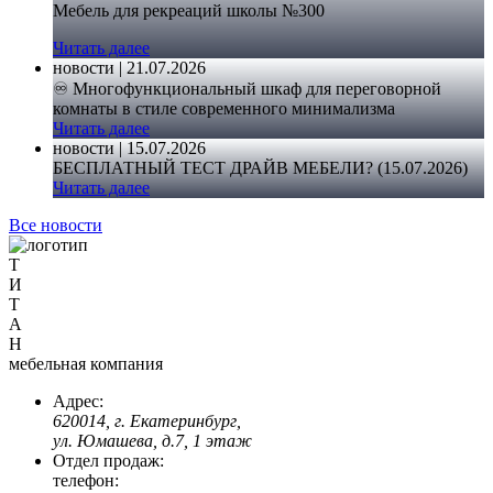
Мебель для рекреаций школы №300
Читать далее
новости | 21.07.2026
♾️ Многофункциональный шкаф для переговорной
комнаты в стиле современного минимализма
Читать далее
новости | 15.07.2026
БЕСПЛАТНЫЙ ТЕСТ ДРАЙВ МЕБЕЛИ? (15.07.2026)
Читать далее
Все новости
Т
И
Т
А
Н
мебельная компания
Адрес:
620014, г. Екатеринбург,
ул. Юмашева, д.7, 1 этаж
Отдел продаж:
телефон: