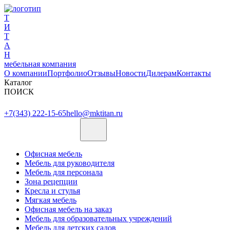
Т
И
Т
А
Н
мебельная компания
О компании
Портфолио
Отзывы
Новости
Дилерам
Контакты
Каталог
ПОИСК
+7(343) 222-15-65
hello@mktitan.ru
Офисная мебель
Мебель для руководителя
Мебель для персонала
Зона рецепции
Кресла и стулья
Мягкая мебель
Офисная мебель на заказ
Мебель для образовательных учреждений
Мебель для детских садов