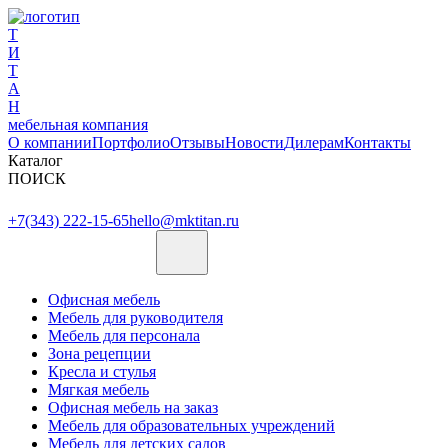
Т
И
Т
А
Н
мебельная компания
О компании
Портфолио
Отзывы
Новости
Дилерам
Контакты
Каталог
ПОИСК
+7(343) 222-15-65
hello@mktitan.ru
Офисная мебель
Мебель для руководителя
Мебель для персонала
Зона рецепции
Кресла и стулья
Мягкая мебель
Офисная мебель на заказ
Мебель для образовательных учреждений
Мебель для детских садов