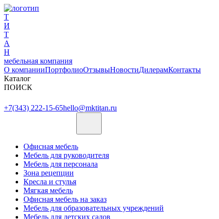
Т
И
Т
А
Н
мебельная компания
О компании
Портфолио
Отзывы
Новости
Дилерам
Контакты
Каталог
ПОИСК
+7(343) 222-15-65
hello@mktitan.ru
Офисная мебель
Мебель для руководителя
Мебель для персонала
Зона рецепции
Кресла и стулья
Мягкая мебель
Офисная мебель на заказ
Мебель для образовательных учреждений
Мебель для детских садов