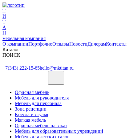
Т
И
Т
А
Н
мебельная компания
О компании
Портфолио
Отзывы
Новости
Дилерам
Контакты
Каталог
ПОИСК
+7(343) 222-15-65
hello@mktitan.ru
Офисная мебель
Мебель для руководителя
Мебель для персонала
Зона рецепции
Кресла и стулья
Мягкая мебель
Офисная мебель на заказ
Мебель для образовательных учреждений
Мебель для детских садов