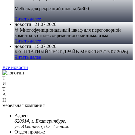
Мебель для рекреаций школы №300
Читать далее
новости | 21.07.2026
♾️ Многофункциональный шкаф для переговорной
комнаты в стиле современного минимализма
Читать далее
новости | 15.07.2026
БЕСПЛАТНЫЙ ТЕСТ ДРАЙВ МЕБЕЛИ? (15.07.2026)
Читать далее
Все новости
Т
И
Т
А
Н
мебельная компания
Адрес:
620014, г. Екатеринбург,
ул. Юмашева, д.7, 1 этаж
Отдел продаж: