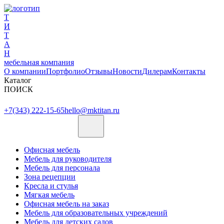
Т
И
Т
А
Н
мебельная компания
О компании
Портфолио
Отзывы
Новости
Дилерам
Контакты
Каталог
ПОИСК
+7(343) 222-15-65
hello@mktitan.ru
Офисная мебель
Мебель для руководителя
Мебель для персонала
Зона рецепции
Кресла и стулья
Мягкая мебель
Офисная мебель на заказ
Мебель для образовательных учреждений
Мебель для детских садов