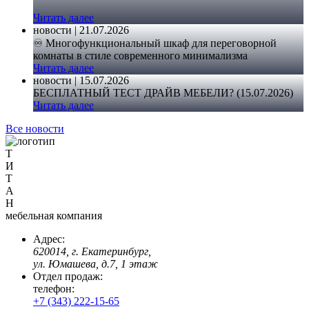
Читать далее
новости | 21.07.2026
♾️ Многофункциональный шкаф для переговорной
комнаты в стиле современного минимализма
Читать далее
новости | 15.07.2026
БЕСПЛАТНЫЙ ТЕСТ ДРАЙВ МЕБЕЛИ? (15.07.2026)
Читать далее
Все новости
Т
И
Т
А
Н
мебельная компания
Адрес:
620014, г. Екатеринбург,
ул. Юмашева, д.7, 1 этаж
Отдел продаж:
телефон:
+7 (343) 222-15-65