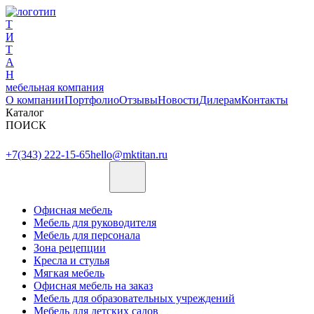
Т
И
Т
А
Н
мебельная компания
О компании
Портфолио
Отзывы
Новости
Дилерам
Контакты
Каталог
ПОИСК
+7(343) 222-15-65
hello@mktitan.ru
Офисная мебель
Мебель для руководителя
Мебель для персонала
Зона рецепции
Кресла и стулья
Мягкая мебель
Офисная мебель на заказ
Мебель для образовательных учреждений
Мебель для детских садов