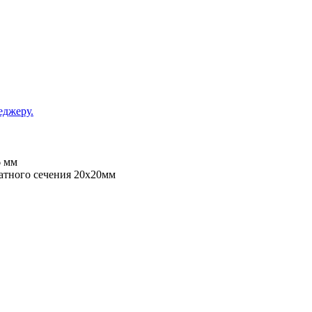
еджеру.
6 мм
атного сечения 20х20мм