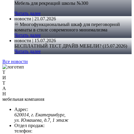
Мебель для рекреаций школы №300
Читать далее
новости | 21.07.2026
♾️ Многофункциональный шкаф для переговорной
комнаты в стиле современного минимализма
Читать далее
новости | 15.07.2026
БЕСПЛАТНЫЙ ТЕСТ ДРАЙВ МЕБЕЛИ? (15.07.2026)
Читать далее
Все новости
Т
И
Т
А
Н
мебельная компания
Адрес:
620014, г. Екатеринбург,
ул. Юмашева, д.7, 1 этаж
Отдел продаж:
телефон: