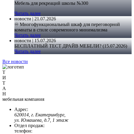
Мебель для рекреаций школы №300
Читать далее
новости | 21.07.2026
♾️ Многофункциональный шкаф для переговорной
комнаты в стиле современного минимализма
Читать далее
новости | 15.07.2026
БЕСПЛАТНЫЙ ТЕСТ ДРАЙВ МЕБЕЛИ? (15.07.2026)
Читать далее
Все новости
Т
И
Т
А
Н
мебельная компания
Адрес:
620014, г. Екатеринбург,
ул. Юмашева, д.7, 1 этаж
Отдел продаж:
телефон: